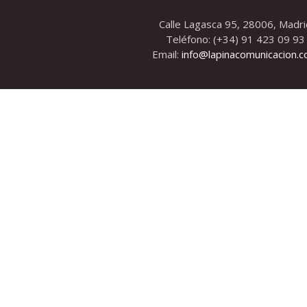
Calle Lagasca 95, 28006, Madri
Teléfono: (+34) 91 423 09 93
Email:
info@lapinacomunicacion.