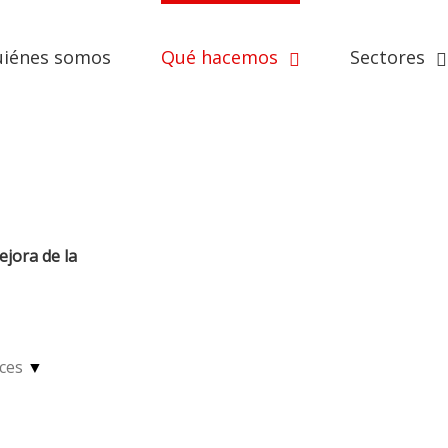
iénes somos
Qué hacemos
Sectores
jora de la
oces
▼