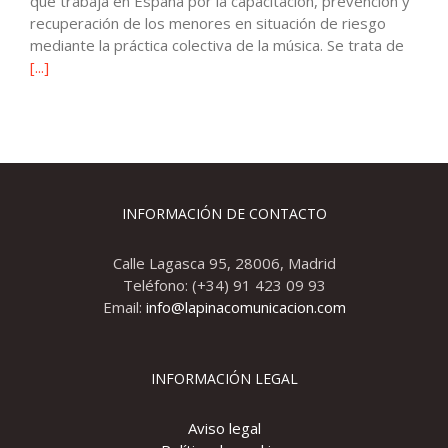
que trabaja en España por la capacitación, prevención y
recuperación de los menores en situación de riesgo
mediante la práctica colectiva de la música. Se trata de
[...]
INFORMACIÓN DE CONTACTO
Calle Lagasca 95, 28006, Madrid
Teléfono: (+34) 91 423 09 93
Email:
info@lapinacomunicacion.com
INFORMACIÓN LEGAL
Aviso legal