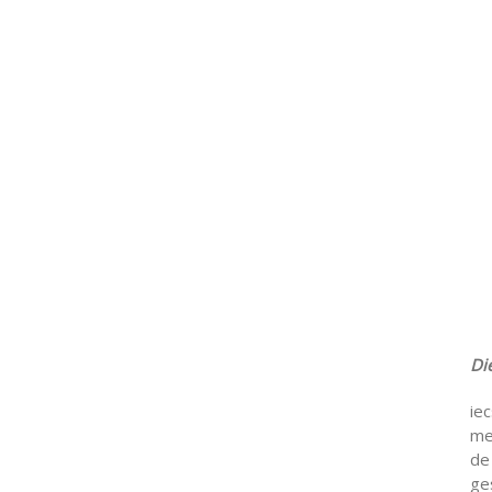
Di
ie
me
de
ge