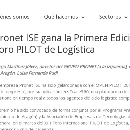
iénes somos
Qué hacemos
Sectores
ronet ISE gana la Primera Edic
oro PILOT de Logística
ego Martínez Júlvez, director del GRUPO PRONET (a la izquierda), c
 Aragón, Luisa Fernanda Rudi
 empresa Pronet ISE ha sido galardonada con el OPEN PILOT 2013
 tu empresa”, por su aplicación iecsTrace360, una plataforma de l
stiona en tiempo real a todos los agentes del ciclo logístico comp
 premio ha sido convocado de forma conjunta por el Programa Ar
obierno de Aragón) y la Asociación de Empresas de Tecnologías de
cnara, en el marco del XIII Foro Internacional PILOT de Logística,
ngresos Expo de Zaragoza.