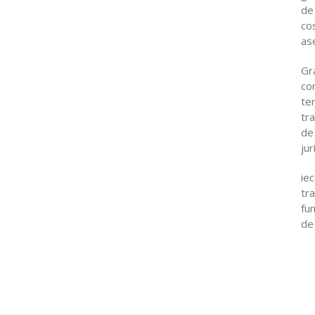
de
co
as
Gr
co
te
tr
de
jur
ie
tr
fu
de