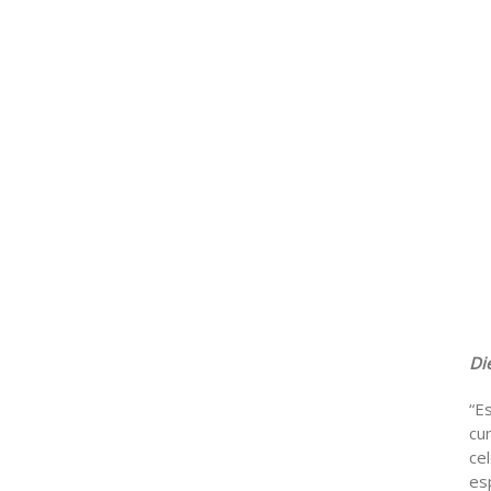
Di
“E
cu
ce
es