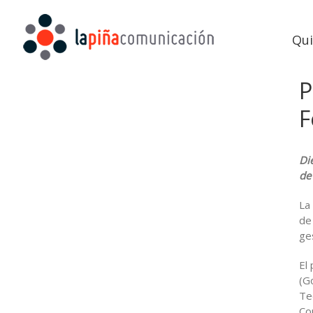
Qu
P
F
Di
de
La
de
ge
El
(G
Te
Co