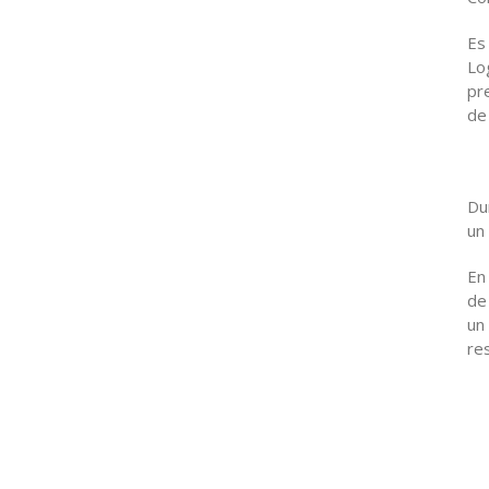
Es
Lo
pr
de
Du
un
En
de
un
re