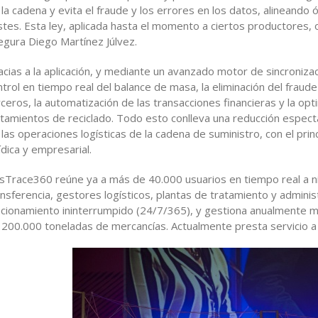
 la cadena y evita el fraude y los errores en los datos, alineand
stes. Esta ley, aplicada hasta el momento a ciertos productores,
egura Diego Martínez Júlvez.
acias a la aplicación, y mediante un avanzado motor de sincronizac
ntrol en tiempo real del balance de masa, la eliminación del fraud
rceros, la automatización de las transacciones financieras y la opt
atamientos de reciclado. Todo esto conlleva una reducción especta
 las operaciones logísticas de la cadena de suministro, con el princ
ídica y empresarial.
csTrace360 reúne ya a más de 40.000 usuarios en tiempo real a ni
ansferencia, gestores logísticos, plantas de tratamiento y admini
ncionamiento ininterrumpido (24/7/365), y gestiona anualmente 
 200.000 toneladas de mercancías. Actualmente presta servicio 